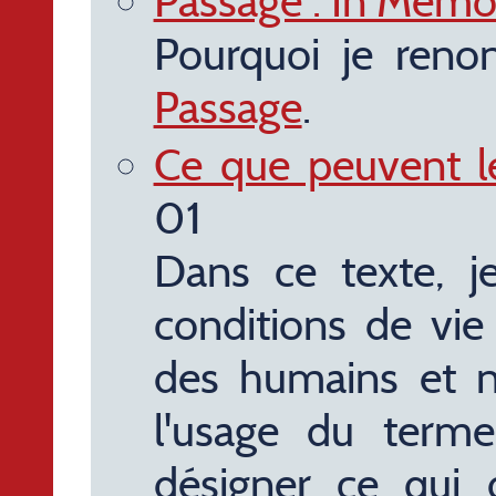
Passage : In Mem
Pourquoi je ren
Passage
.
Ce que peuvent le
01
Dans ce texte, j
conditions de vie
des humains et n
l'usage du term
désigner ce qui d