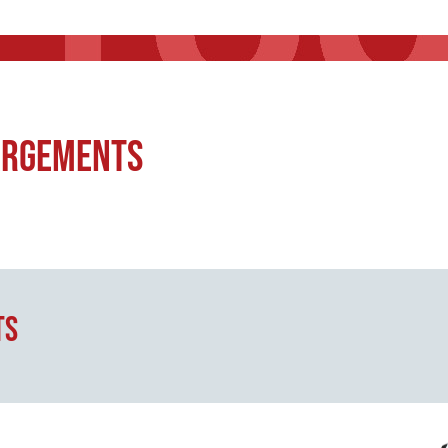
argements
ts