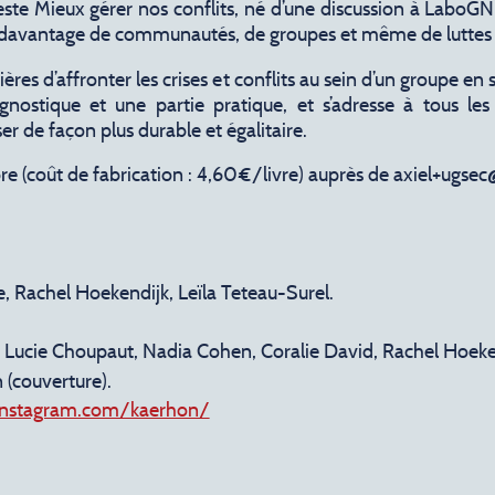
ifeste Mieux gérer nos conflits, né d’une discussion à LaboGN
 davantage de communautés, de groupes et même de luttes s
ères d’affronter les crises et conflits au sein d’un groupe en 
agnostique et une partie pratique, et s’adresse à tous les 
ser de façon plus durable et égalitaire.
ibre (coût de fabrication : 4,60€/livre) auprès de axiel+ugse
e, Rachel Hoekendijk, Leïla Teteau-Surel.
, Lucie Choupaut, Nadia Cohen, Coralie David, Rachel Hoekend
n (couverture).
instagram.com/kaerhon/