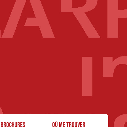
Brochures
Où me trouver